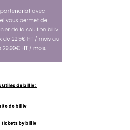
 partenariat avec
el vous permet de
cier de la solution billiv
x de 22.5€ HT / mois au
e 29,99€ HT / mois.
 utiles de billiv :
site de billiv
 tickets by billiv