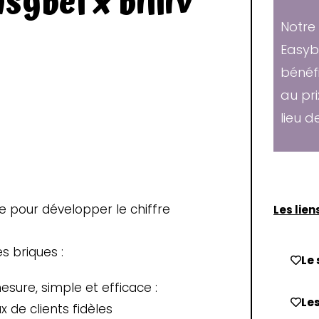
sybel x billiv
Notre
Easyb
bénéfi
au pri
lieu d
te pour développer le chiffre
Les liens
s briques :
Le 
sure, simple et efficace :
Les
de clients fidèles