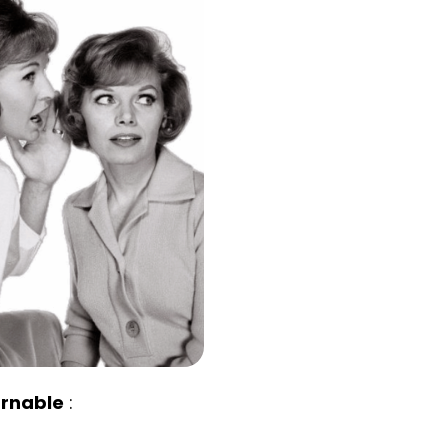
urnable
: