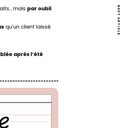
NEXT ARTICLE
faits… mais
par oubli
us
qu’un client laissé
blée après l’été