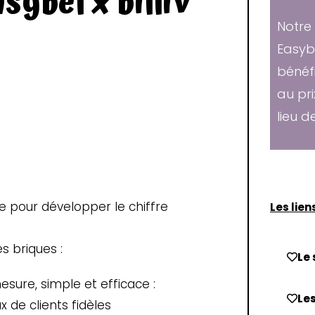
sybel x billiv
Notre
Easyb
bénéfi
au pri
lieu d
te pour développer le chiffre
Les liens
s briques :
Le 
sure, simple et efficace :
Les
de clients fidèles