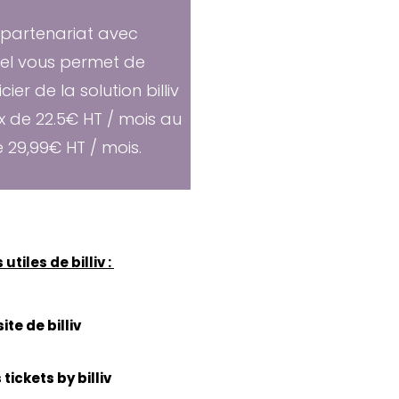
 partenariat avec
el vous permet de
cier de la solution billiv
x de 22.5€ HT / mois au
e 29,99€ HT / mois.
 utiles de billiv :
site de billiv
 tickets by billiv